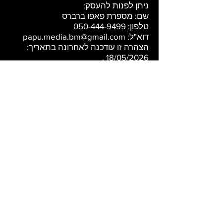
ניתן לפנות להעסק:
שם: מספרת פאפו ברברס
טלפון:
050-444-9499
דוא"ל:
papu.media.bm@gmail.com
הצהרה זו עודכנה לאחרונה בתאריך:
.​
18/05/2026
בואו נהיה
בקשר :)
רח' התענך 2, אשקלון
שירות לקוחות:
050-444-9499
תקנון אתר
|
הצהרת נגישות