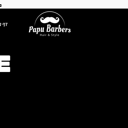
ל
דף ב
E